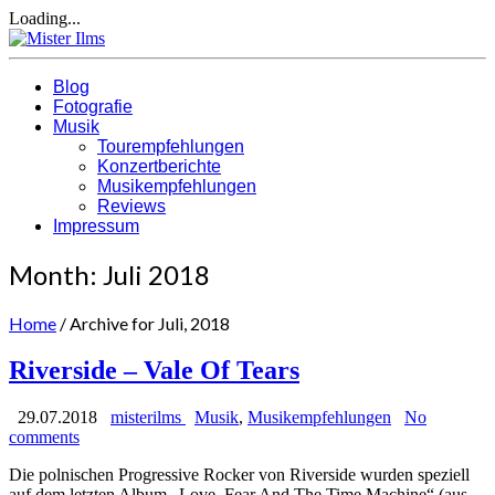
Loading...
Blog
Fotografie
Musik
Tourempfehlungen
Konzertberichte
Musikempfehlungen
Reviews
Impressum
Month:
Juli 2018
Home
/
Archive for Juli, 2018
Riverside – Vale Of Tears
29.07.2018
misterilms
Musik
,
Musikempfehlungen
No
comments
Die polnischen Progressive Rocker von Riverside wurden speziell
auf dem letzten Album „Love, Fear And The Time Machine“ (aus