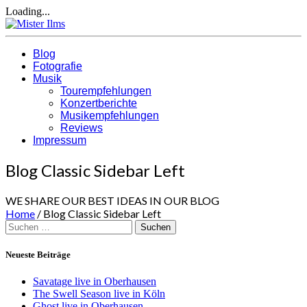
Loading...
Blog
Fotografie
Musik
Tourempfehlungen
Konzertberichte
Musikempfehlungen
Reviews
Impressum
Blog Classic Sidebar Left
WE SHARE OUR BEST IDEAS IN OUR BLOG
Home
/
Blog Classic Sidebar Left
Suchen
nach:
Neueste Beiträge
Savatage live in Oberhausen
The Swell Season live in Köln
Ghost live in Oberhausen