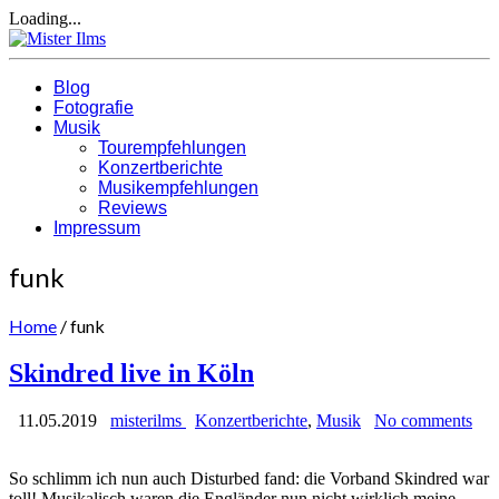
Loading...
Blog
Fotografie
Musik
Tourempfehlungen
Konzertberichte
Musikempfehlungen
Reviews
Impressum
funk
Home
/
funk
Skindred live in Köln
11.05.2019
misterilms
Konzertberichte
,
Musik
No comments
So schlimm ich nun auch Disturbed fand: die Vorband Skindred war
toll! Musikalisch waren die Engländer nun nicht wirklich meine