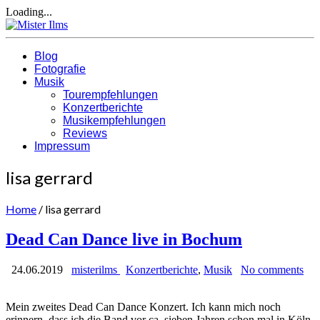
Loading...
Blog
Fotografie
Musik
Tourempfehlungen
Konzertberichte
Musikempfehlungen
Reviews
Impressum
lisa gerrard
Home
/
lisa gerrard
Dead Can Dance live in Bochum
24.06.2019
misterilms
Konzertberichte
,
Musik
No comments
Mein zweites Dead Can Dance Konzert. Ich kann mich noch
erinnern, dass ich die Band vor ca. sieben Jahren schon mal in Köln