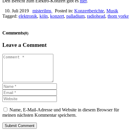
Den Bericht zum Elektro-Konzert gibt es
hier
.
10. Juli 2019
misterilms
Posted in:
Konzertberichte
,
Musik
Tagged:
elektronik
,
köln
,
konzert
,
palladium
,
radiohead
,
thom yorke
Comments
(0)
Leave a Comment
Name, E-Mail-Adresse und Website in diesem Browser für
meinen nächsten Kommentar speichern.