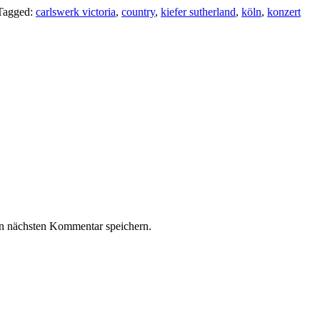
Tagged:
carlswerk victoria
,
country
,
kiefer sutherland
,
köln
,
konzert
n nächsten Kommentar speichern.